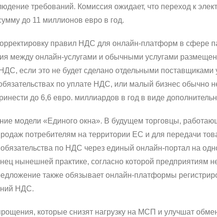
людение требований.
Комиссия ожидает, что переход к эле
умму до 11 миллионов евро в год.
рректировку правил НДС для онлайн-платформ в сфере па
ия между онлайн-услугами и обычными услугами размещен
у НДС, если это не будет сделано отдельными поставщиками 
 обязательствах по уплате НДС, или малый бизнес обычно 
ринести до 6,6 евро.
миллиардов в год в виде дополнитель
ние модели «Единого окна».
В будущем торговцы, работающ
продаж потребителям на территории ЕС и для передачи тов
 обязательства по НДС через единый онлайн-портал на одн
онец нынешней практике, согласно которой предприятиям н
едложение также обязывает онлайн-платформы регистриров
аний НДС.
прощения, которые снизят нагрузку на МСП и улучшат обм