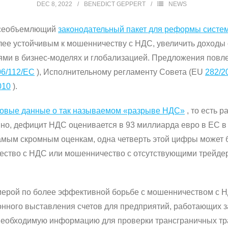
DEC 8, 2022
BENEDICT GEPPERT
NEWS
 всеобъемлющий
законодательный пакет для реформы систем
олее устойчивым к мошенничеству с НДС, увеличить доходы 
ями в бизнес-моделях и глобализацией.
Предложения повлек
06/112/EC
), Исполнительному регламенту Совета (EU
282/2
010
).
овые данные о так называемом «разрыве НДС»
, то есть 
но, дефицит НДС оценивается в 93 миллиарда евро в ЕС в 20
амым скромным оценкам, одна четверть этой цифры может 
ство с НДС или мошенничество с отсутствующими трейдер
ерой по более эффективной борьбе с мошенничеством с НД
нного выставления счетов для предприятий, работающих з
 необходимую информацию для проверки трансграничных тр