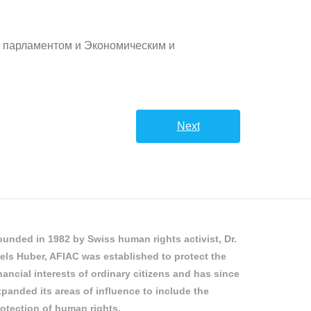
 парламентом и Экономическим и
Next
unded in 1982 by Swiss human rights activist, Dr.
els Huber, AFIAC was established to protect the
nancial interests of ordinary citizens and has since
panded its areas of influence to include the
otection of human rights.