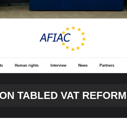
ts
Human rights
Interview
News
Partners
ON TABLED VAT REFOR