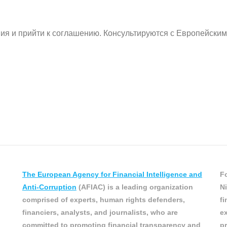
ия и прийти к соглашению.
Консультируются с Европейским
The European Agency for Financial Intelligence and
Fo
Anti-Corruption
(AFIAC) is a leading organization
Ni
comprised of experts, human rights defenders,
fi
financiers, analysts, and journalists, who are
ex
committed to promoting financial transparency and
pr